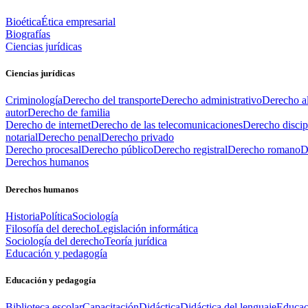
Bioética
Ética empresarial
Biografías
Ciencias jurídicas
Ciencias jurídicas
Criminología
Derecho del transporte
Derecho administrativo
Derecho al
autor
Derecho de familia
Derecho de internet
Derecho de las telecomunicaciones
Derecho discip
notarial
Derecho penal
Derecho privado
Derecho procesal
Derecho público
Derecho registral
Derecho romano
D
Derechos humanos
Derechos humanos
Historia
Política
Sociología
Filosofía del derecho
Legislación informática
Sociología del derecho
Teoría jurídica
Educación y pedagogía
Educación y pedagogía
Biblioteca escolar
Capacitación
Didáctica
Didáctica del lenguaje
Educac