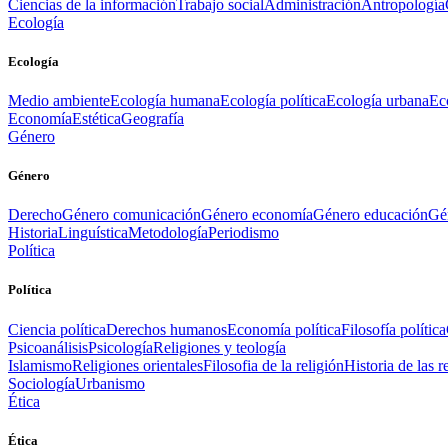
Ciencias de la información
Trabajo social
Administración
Antropología
Ecología
Ecología
Medio ambiente
Ecología humana
Ecología política
Ecología urbana
Ec
Economía
Estética
Geografía
Género
Género
Derecho
Género comunicación
Género economía
Género educación
Gén
Historia
Linguística
Metodología
Periodismo
Política
Política
Ciencia política
Derechos humanos
Economía política
Filosofía política
Psicoanálisis
Psicología
Religiones y teología
Islamismo
Religiones orientales
Filosofia de la religión
Historia de las r
Sociología
Urbanismo
Ética
Ética