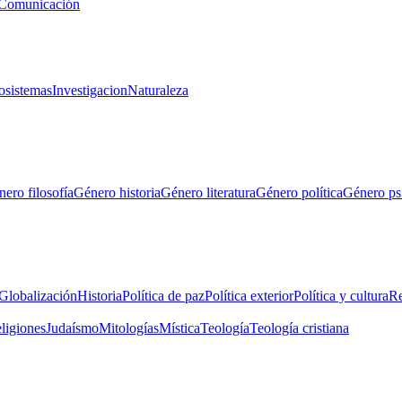
Comunicación
osistemas
Investigacion
Naturaleza
ero filosofía
Género historia
Género literatura
Género política
Género ps
Globalización
Historia
Política de paz
Política exterior
Política y cultura
Re
eligiones
Judaísmo
Mitologías
Mística
Teología
Teología cristiana