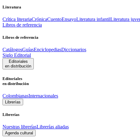
Literatura
Crítica literaria
Crónica
Cuento
Ensayo
Literatura infantil
Literatura juve
Libros de referencia
Libros de referencia
Catálogos
Guías
Enciclopedias
Diccionarios
Siglo Editorial
Editoriales
en distribución
Editoriales
en distribución
Colombianas
Internacionales
Librerías
Librerías
Nuestras librerías
Librerías aliadas
Agenda cultural