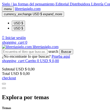
Siglo | las formas del pensamiento
Editorial
Distribuidora
Librería
Com
libreria
siglo
.com
menu
currency_exchange
USD $
expand_more
USD $
USD $

Iniciar sesión
shopping_cart
0
libreria
siglo
.com
search
Buscar
¿No encontraste lo que buscas?
Prueba aquí
shopping_cart
Carrito
0
USD $ 0,00
Subtotal
USD $ 0,00
Total
USD $ 0,00
checkout
Explora por temas
Temas