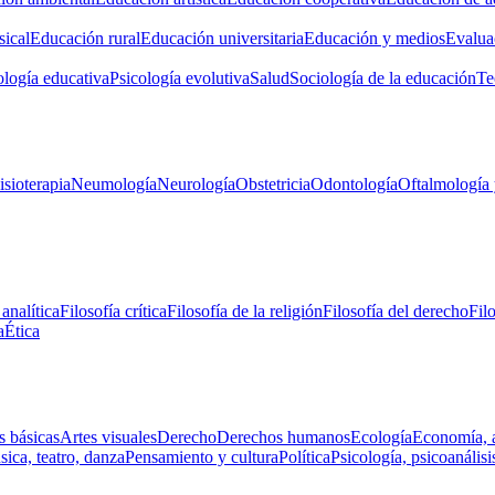
ical
Educación rural
Educación universitaria
Educación y medios
Evalua
ología educativa
Psicología evolutiva
Salud
Sociología de la educación
Te
isioterapia
Neumología
Neurología
Obstetricia
Odontología
Oftalmología 
 analítica
Filosofía crítica
Filosofía de la religión
Filosofía del derecho
Fil
a
Ética
s básicas
Artes visuales
Derecho
Derechos humanos
Ecología
Economía, 
ica, teatro, danza
Pensamiento y cultura
Política
Psicología, psicoanálisi