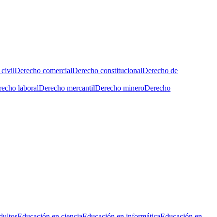
civil
Derecho comercial
Derecho constitucional
Derecho de
echo laboral
Derecho mercantil
Derecho minero
Derecho
dultos
Educación en ciencia
Educación en informática
Educación en