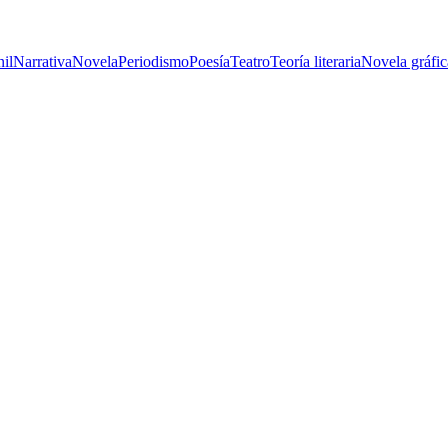
nil
Narrativa
Novela
Periodismo
Poesía
Teatro
Teoría literaria
Novela gráfic