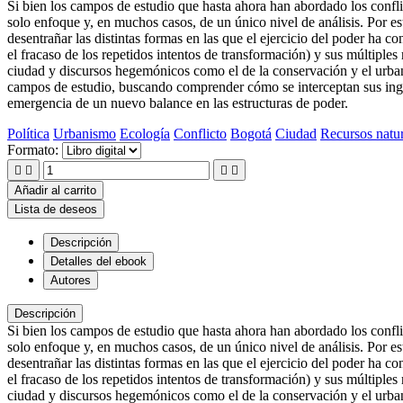
Si bien los campos de estudio que hasta ahora han abordado los conflic
solo enfoque y, en muchos casos, de un único nivel de análisis. Por esta
desentrañar las distintas formas en las que el ejercicio del poder ha c
el fracaso de los repetidos intentos de transformación) y sus múltiples
ciudad y discursos hegemónicos como el de la conservación y el urbani
campos de estudio, buscando comprender cómo se interceptan sus ingre
emergencia de un nuevo balance en las estructuras de poder.
Política
Urbanismo
Ecología
Conflicto
Bogotá
Ciudad
Recursos natur
Formato:




Añadir al carrito
Lista de deseos
Descripción
Detalles del ebook
Autores
Descripción
Si bien los campos de estudio que hasta ahora han abordado los conflic
solo enfoque y, en muchos casos, de un único nivel de análisis. Por esta
desentrañar las distintas formas en las que el ejercicio del poder ha c
el fracaso de los repetidos intentos de transformación) y sus múltiples
ciudad y discursos hegemónicos como el de la conservación y el urbani