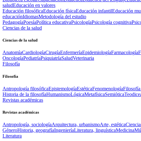
salud
Educación en valores
Educación filosófica
Educación física
Educación infantil
Educación mus
educación
Idiomas
Metodología del estudio
Pedagogía
Poesía
Política educativa
Psicología
Psicología cognitiva
Psic
Ciencias de la salud
Ciencias de la salud
Anatomía
Cardiología
Cirugía
Enfermería
Epidemiología
Farmacología
F
Oncología
Pediatría
Psiquiatría
Salud
Veterinaria
Filosofía
Filosofía
Antropología filosófica
Epistemología
Estética
Fenomenología
Filosofía
Historia de la filosofía
Humanismo
Lógica
Metafísica
Semiótica
Teodice
Revistas académicas
Revistas académicas
Antropología, sociología
Arquitectura, urbanismo
Arte, estética
Ciencia
Género
Historia, geografía
Ingeniería
Literatura, linguística
Medicina
Mús
Literatura