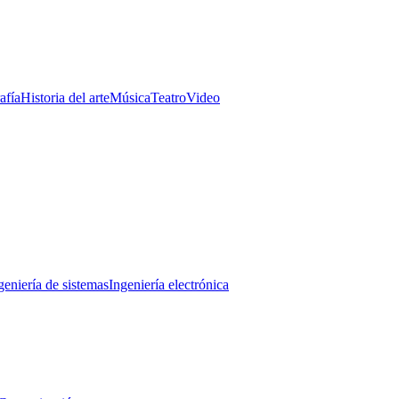
afía
Historia del arte
Música
Teatro
Video
geniería de sistemas
Ingeniería electrónica