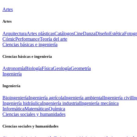
Artes
Artes
Arquitectura
Artes plásticas
Catálogos
Cine
Danza
Diseño
Estética
Fotogr
Cómic
Performance
Teoría del arte
Ciencias básicas e ingeniería
Ciencias básicas e ingeniería
Astronomía
Biología
Física
Geología
Geometría
Ingeniería
Ingeniería
Bioingeniería
Ingeniería agrícola
Ingeniería ambiental
Ingeniería civil
In
Ingeniería hidráulica
Ingeniería industrial
Ingeniería mecánica
Informática
Matemáticas
Química
Ciencias sociales y humanidades
Ciencias sociales y humanidades