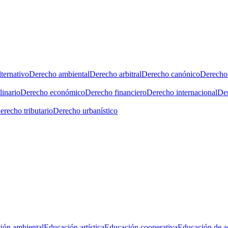
ternativo
Derecho ambiental
Derecho arbitral
Derecho canónico
Derecho 
linario
Derecho económico
Derecho financiero
Derecho internacional
Der
erecho tributario
Derecho urbanístico
ión ambiental
Educación artística
Educación cooperativa
Educación de a