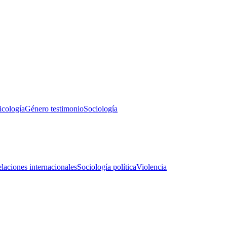
icología
Género testimonio
Sociología
laciones internacionales
Sociología política
Violencia