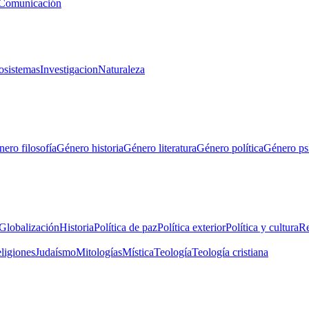
Comunicación
osistemas
Investigacion
Naturaleza
ero filosofía
Género historia
Género literatura
Género política
Género ps
Globalización
Historia
Política de paz
Política exterior
Política y cultura
Re
eligiones
Judaísmo
Mitologías
Mística
Teología
Teología cristiana