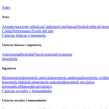
Artes
Artes
Arquitectura
Artes plásticas
Catálogos
Cine
Danza
Diseño
Estética
Fotogr
Cómic
Performance
Teoría del arte
Ciencias básicas e ingeniería
Ciencias básicas e ingeniería
Astronomía
Biología
Física
Geología
Geometría
Ingeniería
Ingeniería
Bioingeniería
Ingeniería agrícola
Ingeniería ambiental
Ingeniería civil
In
Ingeniería hidráulica
Ingeniería industrial
Ingeniería mecánica
Informática
Matemáticas
Química
Ciencias sociales y humanidades
Ciencias sociales y humanidades