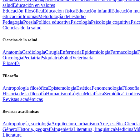
salud
Educación en valores
Educación filosófica
Educación física
Educación infantil
Educación mus
educación
Idiomas
Metodología del estudio
Pedagogía
Poesía
Política educativa
Psicología
Psicología cognitiva
Psic
Ciencias de la salud
Ciencias de la salud
Anatomía
Cardiología
Cirugía
Enfermería
Epidemiología
Farmacología
F
Oncología
Pediatría
Psiquiatría
Salud
Veterinaria
Filosofía
Filosofía
Antropología filosófica
Epistemología
Estética
Fenomenología
Filosofía
Historia de la filosofía
Humanismo
Lógica
Metafísica
Semiótica
Teodice
Revistas académicas
Revistas académicas
Antropología, sociología
Arquitectura, urbanismo
Arte, estética
Ciencia
Género
Historia, geografía
Ingeniería
Literatura, linguística
Medicina
Mús
Literatura