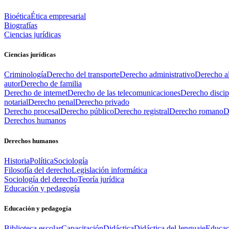
Bioética
Ética empresarial
Biografías
Ciencias jurídicas
Ciencias jurídicas
Criminología
Derecho del transporte
Derecho administrativo
Derecho al
autor
Derecho de familia
Derecho de internet
Derecho de las telecomunicaciones
Derecho discip
notarial
Derecho penal
Derecho privado
Derecho procesal
Derecho público
Derecho registral
Derecho romano
D
Derechos humanos
Derechos humanos
Historia
Política
Sociología
Filosofía del derecho
Legislación informática
Sociología del derecho
Teoría jurídica
Educación y pedagogía
Educación y pedagogía
Biblioteca escolar
Capacitación
Didáctica
Didáctica del lenguaje
Educac