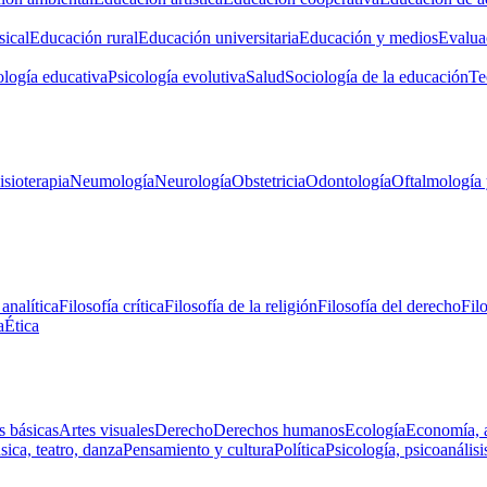
ical
Educación rural
Educación universitaria
Educación y medios
Evalua
ología educativa
Psicología evolutiva
Salud
Sociología de la educación
Te
isioterapia
Neumología
Neurología
Obstetricia
Odontología
Oftalmología 
 analítica
Filosofía crítica
Filosofía de la religión
Filosofía del derecho
Fil
a
Ética
s básicas
Artes visuales
Derecho
Derechos humanos
Ecología
Economía, 
ica, teatro, danza
Pensamiento y cultura
Política
Psicología, psicoanálisi