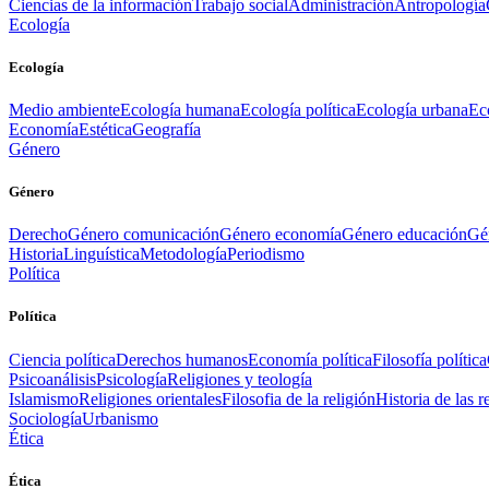
Ciencias de la información
Trabajo social
Administración
Antropología
Ecología
Ecología
Medio ambiente
Ecología humana
Ecología política
Ecología urbana
Ec
Economía
Estética
Geografía
Género
Género
Derecho
Género comunicación
Género economía
Género educación
Gén
Historia
Linguística
Metodología
Periodismo
Política
Política
Ciencia política
Derechos humanos
Economía política
Filosofía política
Psicoanálisis
Psicología
Religiones y teología
Islamismo
Religiones orientales
Filosofia de la religión
Historia de las r
Sociología
Urbanismo
Ética
Ética