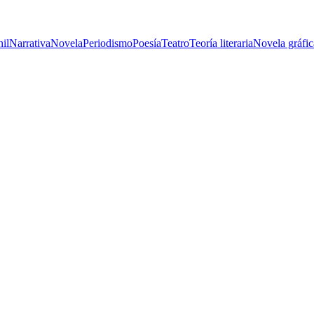
nil
Narrativa
Novela
Periodismo
Poesía
Teatro
Teoría literaria
Novela gráfic