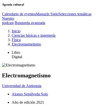
Agenda cultural
Calendario de eventos
Magazín Siglo
Selecciones temáticas
Nuestro
podcast
Busqueda avanzada
Inicio
Ciencias básicas e ingeniería
Física
Electromagnetismo
Libro
Digital
Electromagnetismo
Universidad de Antioquia
Alonso Sepúlveda Soto
Año de edición
2021