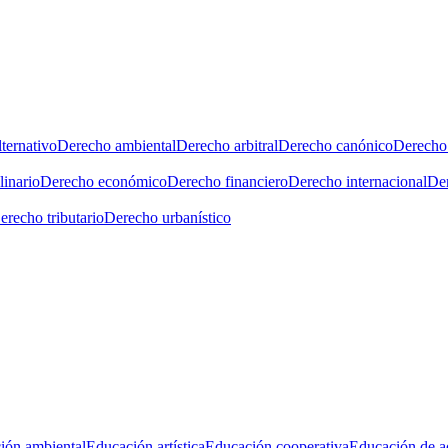
ternativo
Derecho ambiental
Derecho arbitral
Derecho canónico
Derecho 
linario
Derecho económico
Derecho financiero
Derecho internacional
Der
erecho tributario
Derecho urbanístico
ión ambiental
Educación artística
Educación cooperativa
Educación de a