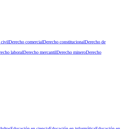
civil
Derecho comercial
Derecho constitucional
Derecho de
echo laboral
Derecho mercantil
Derecho minero
Derecho
dultos
Educación en ciencia
Educación en informática
Educación en