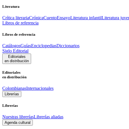
Literatura
Crítica literaria
Crónica
Cuento
Ensayo
Literatura infantil
Literatura juve
Libros de referencia
Libros de referencia
Catálogos
Guías
Enciclopedias
Diccionarios
Siglo Editorial
Editoriales
en distribución
Editoriales
en distribución
Colombianas
Internacionales
Librerías
Librerías
Nuestras librerías
Librerías aliadas
Agenda cultural