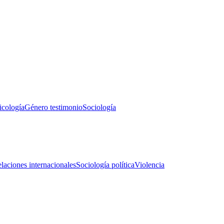
icología
Género testimonio
Sociología
laciones internacionales
Sociología política
Violencia