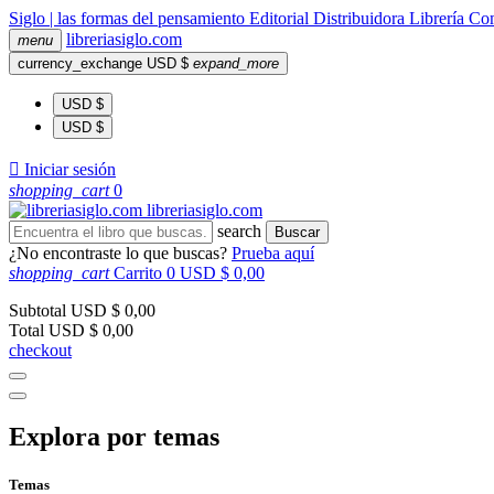
Siglo | las formas del pensamiento
Editorial
Distribuidora
Librería
Com
libreria
siglo
.com
menu
currency_exchange
USD $
expand_more
USD $
USD $

Iniciar sesión
shopping_cart
0
libreria
siglo
.com
search
Buscar
¿No encontraste lo que buscas?
Prueba aquí
shopping_cart
Carrito
0
USD $ 0,00
Subtotal
USD $ 0,00
Total
USD $ 0,00
checkout
Explora por temas
Temas