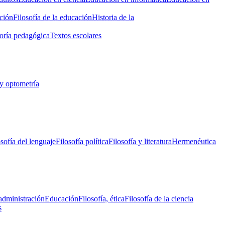
ción
Filosofía de la educación
Historia de la
oría pedagógica
Textos escolares
y optometría
osofía del lenguaje
Filosofía política
Filosofía y literatura
Hermenéutica
administración
Educación
Filosofía, ética
Filosofía de la ciencia
s