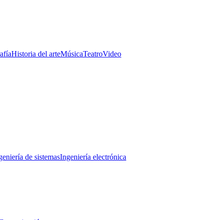
afía
Historia del arte
Música
Teatro
Video
geniería de sistemas
Ingeniería electrónica