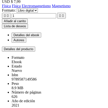
USD $ 7,99
Física
Física
Electromagnetismo
Magnetismo
Formato:




Añadir al carrito
Lista de deseos
Detalles del ebook
Autores
Detalles del producto
Formato
Ebook
Estado
Nuevo
Isbn
9789587149586
Peso
8.9 MB
Número de páginas
626
Año de edición
2021