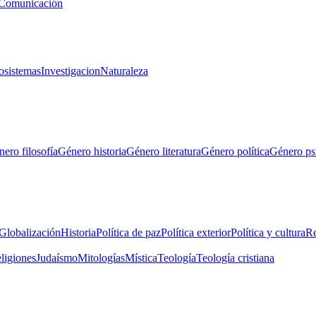
Comunicación
osistemas
Investigacion
Naturaleza
ero filosofía
Género historia
Género literatura
Género política
Género ps
Globalización
Historia
Política de paz
Política exterior
Política y cultura
Re
eligiones
Judaísmo
Mitologías
Mística
Teología
Teología cristiana