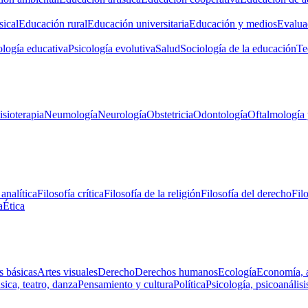
ical
Educación rural
Educación universitaria
Educación y medios
Evalua
ología educativa
Psicología evolutiva
Salud
Sociología de la educación
Te
isioterapia
Neumología
Neurología
Obstetricia
Odontología
Oftalmología 
 analítica
Filosofía crítica
Filosofía de la religión
Filosofía del derecho
Fil
a
Ética
s básicas
Artes visuales
Derecho
Derechos humanos
Ecología
Economía, 
ica, teatro, danza
Pensamiento y cultura
Política
Psicología, psicoanálisi