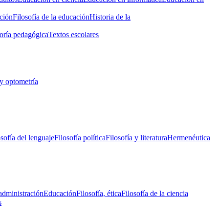
ción
Filosofía de la educación
Historia de la
oría pedagógica
Textos escolares
y optometría
osofía del lenguaje
Filosofía política
Filosofía y literatura
Hermenéutica
administración
Educación
Filosofía, ética
Filosofía de la ciencia
s