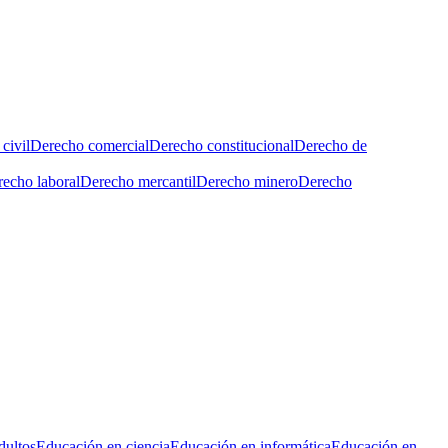
civil
Derecho comercial
Derecho constitucional
Derecho de
echo laboral
Derecho mercantil
Derecho minero
Derecho
dultos
Educación en ciencia
Educación en informática
Educación en