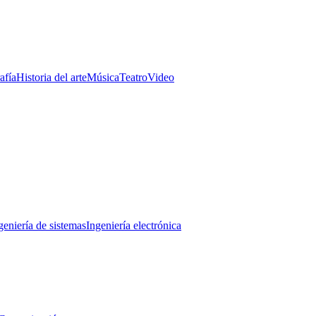
afía
Historia del arte
Música
Teatro
Video
geniería de sistemas
Ingeniería electrónica