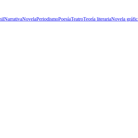
nil
Narrativa
Novela
Periodismo
Poesía
Teatro
Teoría literaria
Novela gráfic