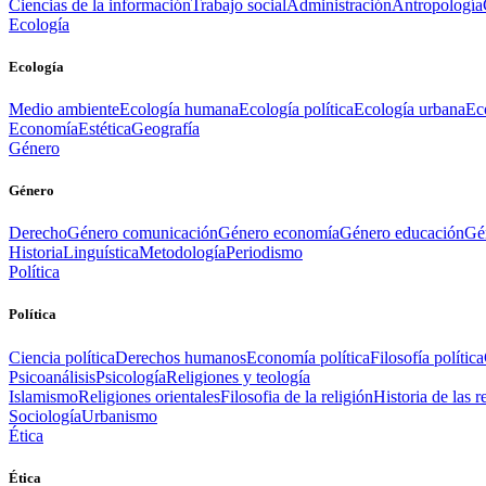
Ciencias de la información
Trabajo social
Administración
Antropología
Ecología
Ecología
Medio ambiente
Ecología humana
Ecología política
Ecología urbana
Ec
Economía
Estética
Geografía
Género
Género
Derecho
Género comunicación
Género economía
Género educación
Gén
Historia
Linguística
Metodología
Periodismo
Política
Política
Ciencia política
Derechos humanos
Economía política
Filosofía política
Psicoanálisis
Psicología
Religiones y teología
Islamismo
Religiones orientales
Filosofia de la religión
Historia de las r
Sociología
Urbanismo
Ética
Ética