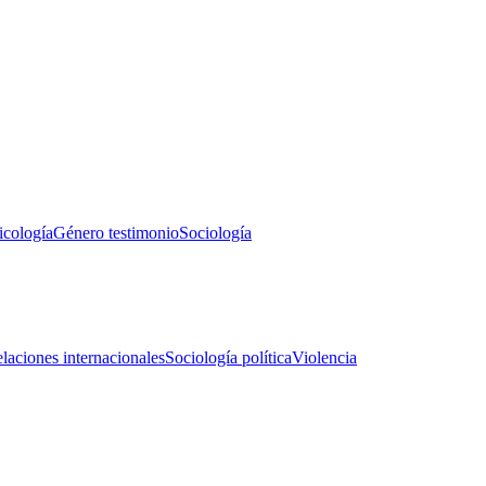
icología
Género testimonio
Sociología
laciones internacionales
Sociología política
Violencia