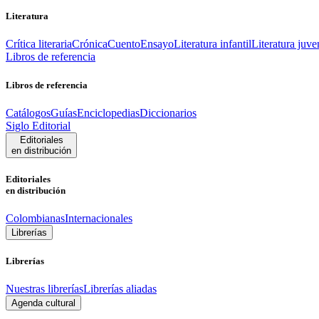
Literatura
Crítica literaria
Crónica
Cuento
Ensayo
Literatura infantil
Literatura juve
Libros de referencia
Libros de referencia
Catálogos
Guías
Enciclopedias
Diccionarios
Siglo Editorial
Editoriales
en distribución
Editoriales
en distribución
Colombianas
Internacionales
Librerías
Librerías
Nuestras librerías
Librerías aliadas
Agenda cultural