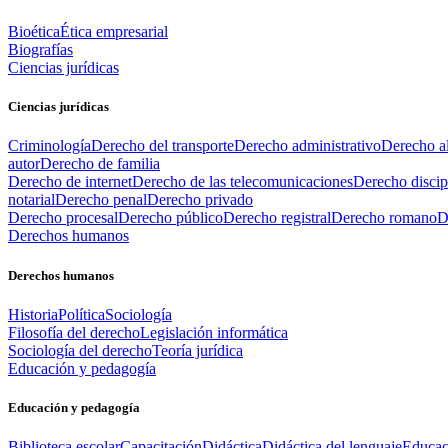
Bioética
Ética empresarial
Biografías
Ciencias jurídicas
Ciencias jurídicas
Criminología
Derecho del transporte
Derecho administrativo
Derecho al
autor
Derecho de familia
Derecho de internet
Derecho de las telecomunicaciones
Derecho discip
notarial
Derecho penal
Derecho privado
Derecho procesal
Derecho público
Derecho registral
Derecho romano
D
Derechos humanos
Derechos humanos
Historia
Política
Sociología
Filosofía del derecho
Legislación informática
Sociología del derecho
Teoría jurídica
Educación y pedagogía
Educación y pedagogía
Biblioteca escolar
Capacitación
Didáctica
Didáctica del lenguaje
Educac