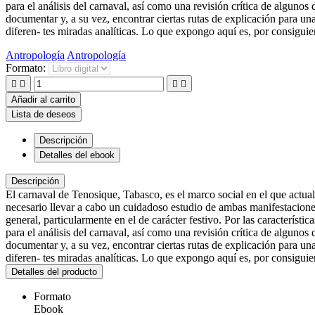
para el análisis del carnaval, así como una revisión crítica de alguno
documentar y, a su vez, encontrar ciertas rutas de explicación para un
diferen- tes miradas analíticas. Lo que expongo aquí es, por consiguie
Antropología
Antropología
Formato:




Añadir al carrito
Lista de deseos
Descripción
Detalles del ebook
Descripción
El carnaval de Tenosique, Tabasco, es el marco social en el que actual
necesario llevar a cabo un cuidadoso estudio de ambas manifestaciones
general, particularmente en el de carácter festivo. Por las característ
para el análisis del carnaval, así como una revisión crítica de algun
documentar y, a su vez, encontrar ciertas rutas de explicación para un
diferen- tes miradas analíticas. Lo que expongo aquí es, por consiguie
Detalles del producto
Formato
Ebook