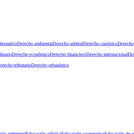
ternativo
Derecho ambiental
Derecho arbitral
Derecho canónico
Derecho 
linario
Derecho económico
Derecho financiero
Derecho internacional
Der
erecho tributario
Derecho urbanístico
ión ambiental
Educación artística
Educación cooperativa
Educación de a