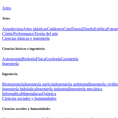
Artes
Artes
Arquitectura
Artes plásticas
Catálogos
Cine
Danza
Diseño
Estética
Fotogr
Cómic
Performance
Teoría del arte
Ciencias básicas e ingeniería
Ciencias básicas e ingeniería
Astronomía
Biología
Física
Geología
Geometría
Ingeniería
Ingeniería
Bioingeniería
Ingeniería agrícola
Ingeniería ambiental
Ingeniería civil
In
Ingeniería hidráulica
Ingeniería industrial
Ingeniería mecánica
Informática
Matemáticas
Química
Ciencias sociales y humanidades
Ciencias sociales y humanidades