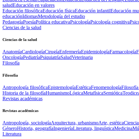
salud
Educación en valores
Educación filosófica
Educación física
Educación infantil
Educación mus
educación
Idiomas
Metodología del estudio
Pedagogía
Poesía
Política educativa
Psicología
Psicología cognitiva
Psic
Ciencias de la salud
Ciencias de la salud
Anatomía
Cardiología
Cirugía
Enfermería
Epidemiología
Farmacología
F
Oncología
Pediatría
Psiquiatría
Salud
Veterinaria
Filosofía
Filosofía
Antropología filosófica
Epistemología
Estética
Fenomenología
Filosofía
Historia de la filosofía
Humanismo
Lógica
Metafísica
Semiótica
Teodice
Revistas académicas
Revistas académicas
Antropología, sociología
Arquitectura, urbanismo
Arte, estética
Ciencia
Género
Historia, geografía
Ingeniería
Literatura, linguística
Medicina
Mús
Literatura