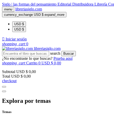
Siglo | las formas del pensamiento
Editorial
Distribuidora
Librería
Com
libreria
siglo
.com
menu
currency_exchange
USD $
expand_more
USD $
USD $

Iniciar sesión
shopping_cart
0
libreria
siglo
.com
search
Buscar
¿No encontraste lo que buscas?
Prueba aquí
shopping_cart
Carrito
0
USD $ 0,00
Subtotal
USD $ 0,00
Total
USD $ 0,00
checkout
Explora por temas
Temas