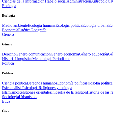
Ciencias de la información
Trabajo social
Administración
Antropología
Ecología
Ecología
Medio ambiente
Ecología humana
Ecología política
Ecología urbana
Ec
Economía
Estética
Geografía
Género
Género
Derecho
Género comunicación
Género economía
Género educación
Gén
Historia
Linguística
Metodología
Periodismo
Política
Política
Ciencia política
Derechos humanos
Economía política
Filosofía política
Psicoanálisis
Psicología
Religiones y teología
Islamismo
Religiones orientales
Filosofia de la religión
Historia de las r
Sociología
Urbanismo
Ética
Ética