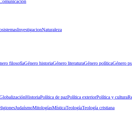
Comunicación
osistemas
Investigacion
Naturaleza
ero filosofía
Género historia
Género literatura
Género política
Género ps
Globalización
Historia
Política de paz
Política exterior
Política y cultura
Re
eligiones
Judaísmo
Mitologías
Mística
Teología
Teología cristiana