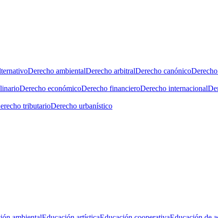
ternativo
Derecho ambiental
Derecho arbitral
Derecho canónico
Derecho 
linario
Derecho económico
Derecho financiero
Derecho internacional
Der
erecho tributario
Derecho urbanístico
ión ambiental
Educación artística
Educación cooperativa
Educación de a