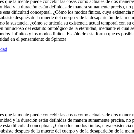
 que la mente puede concebir las cosas como actuales de dos maneras: y
eternidad y la duración están definidas de manera sumamente precisa, no 
o de esta dificultad conceptual. ¿Cómo los modos finitos, cuya existenc
e subsiste después de la muerte del cuerpo y de la desaparición de la m
o la sustancia, ¿cómo se articula su existencia actual temporal con su e
en minucioso del estatuto ontológico de la eternidad, mediante el cual se
os modos. infinitos y los modos finitos. Es sólo de esta forma que es pos
ernidad en el pensamiento de Spinoza.
idad
 que la mente puede concebir las cosas como actuales de dos maneras: y
eternidad y la duración están definidas de manera sumamente precisa, no 
o de esta dificultad conceptual. ¿Cómo los modos finitos, cuya existenc
 subsiste después de la muerte del cuerpo y de la desaparición de la me