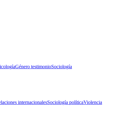
icología
Género testimonio
Sociología
laciones internacionales
Sociología política
Violencia