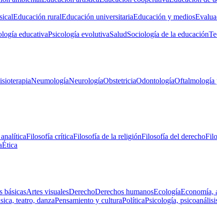
ical
Educación rural
Educación universitaria
Educación y medios
Evalua
ología educativa
Psicología evolutiva
Salud
Sociología de la educación
Te
isioterapia
Neumología
Neurología
Obstetricia
Odontología
Oftalmología 
 analítica
Filosofía crítica
Filosofía de la religión
Filosofía del derecho
Fil
a
Ética
s básicas
Artes visuales
Derecho
Derechos humanos
Ecología
Economía, 
ica, teatro, danza
Pensamiento y cultura
Política
Psicología, psicoanálisi