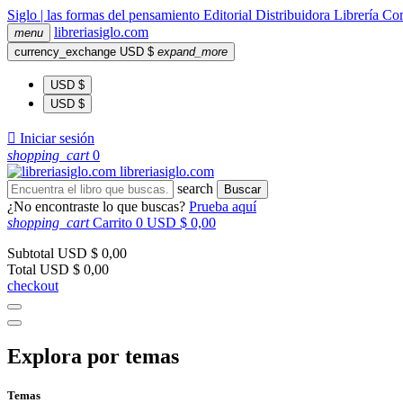
Siglo | las formas del pensamiento
Editorial
Distribuidora
Librería
Com
libreria
siglo
.com
menu
currency_exchange
USD $
expand_more
USD $
USD $

Iniciar sesión
shopping_cart
0
libreria
siglo
.com
search
Buscar
¿No encontraste lo que buscas?
Prueba aquí
shopping_cart
Carrito
0
USD $ 0,00
Subtotal
USD $ 0,00
Total
USD $ 0,00
checkout
Explora por temas
Temas