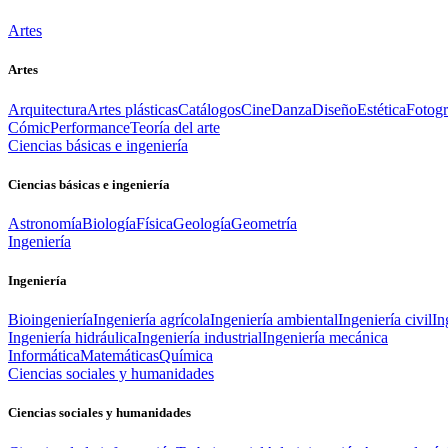
Artes
Artes
Arquitectura
Artes plásticas
Catálogos
Cine
Danza
Diseño
Estética
Fotogr
Cómic
Performance
Teoría del arte
Ciencias básicas e ingeniería
Ciencias básicas e ingeniería
Astronomía
Biología
Física
Geología
Geometría
Ingeniería
Ingeniería
Bioingeniería
Ingeniería agrícola
Ingeniería ambiental
Ingeniería civil
In
Ingeniería hidráulica
Ingeniería industrial
Ingeniería mecánica
Informática
Matemáticas
Química
Ciencias sociales y humanidades
Ciencias sociales y humanidades