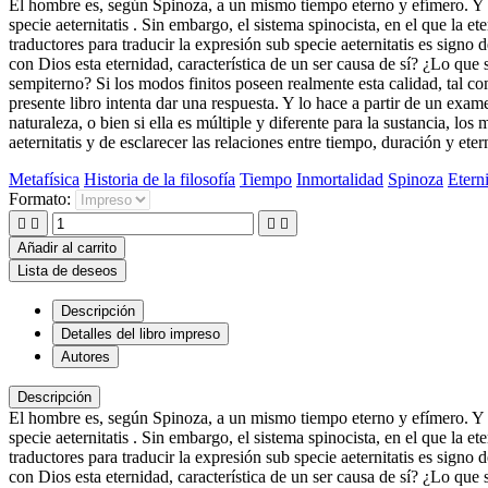
El hombre es, según Spinoza, a un mismo tiempo eterno y efímero. Y es
specie aeternitatis . Sin embargo, el sistema spinocista, en el que la 
traductores para traducir la expresión sub specie aeternitatis es sign
con Dios esta eternidad, característica de un ser causa de sí? ¿Lo qu
sempiterno? Si los modos finitos poseen realmente esta calidad, tal com
presente libro intenta dar una respuesta. Y lo hace a partir de un exam
naturaleza, o bien si ella es múltiple y diferente para la sustancia, l
aeternitatis y de esclarecer las relaciones entre tiempo, duración y et
Metafísica
Historia de la filosofía
Tiempo
Inmortalidad
Spinoza
Etern
Formato:




Añadir al carrito
Lista de deseos
Descripción
Detalles del libro impreso
Autores
Descripción
El hombre es, según Spinoza, a un mismo tiempo eterno y efímero. Y es
specie aeternitatis . Sin embargo, el sistema spinocista, en el que la 
traductores para traducir la expresión sub specie aeternitatis es sign
con Dios esta eternidad, característica de un ser causa de sí? ¿Lo que