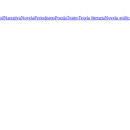
nil
Narrativa
Novela
Periodismo
Poesía
Teatro
Teoría literaria
Novela gráfic