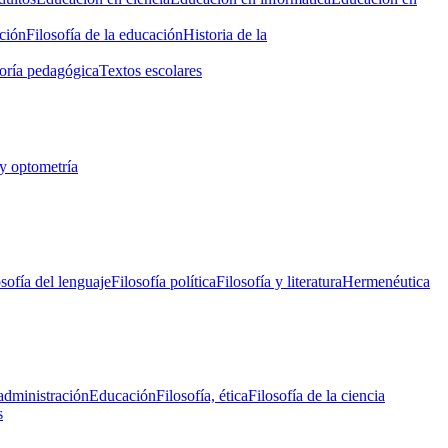
ción
Filosofía de la educación
Historia de la
oría pedagógica
Textos escolares
y optometría
osofía del lenguaje
Filosofía política
Filosofía y literatura
Hermenéutica
administración
Educación
Filosofía, ética
Filosofía de la ciencia
s