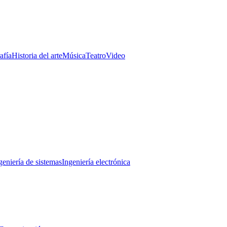
afía
Historia del arte
Música
Teatro
Video
geniería de sistemas
Ingeniería electrónica