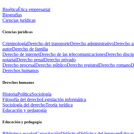
Bioética
Ética empresarial
Biografías
Ciencias jurídicas
Ciencias jurídicas
Criminología
Derecho del transporte
Derecho administrativo
Derecho al
autor
Derecho de familia
Derecho de internet
Derecho de las telecomunicaciones
Derecho discip
notarial
Derecho penal
Derecho privado
Derecho procesal
Derecho público
Derecho registral
Derecho romano
D
Derechos humanos
Derechos humanos
Historia
Política
Sociología
Filosofía del derecho
Legislación informática
Sociología del derecho
Teoría jurídica
Educación y pedagogía
Educación y pedagogía
Biblioteca escolar
Capacitación
Didáctica
Didáctica del lenguaje
Educac