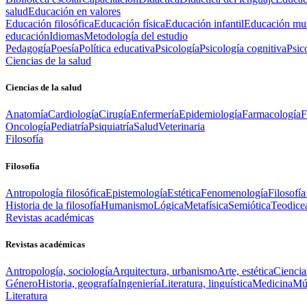
salud
Educación en valores
Educación filosófica
Educación física
Educación infantil
Educación mus
educación
Idiomas
Metodología del estudio
Pedagogía
Poesía
Política educativa
Psicología
Psicología cognitiva
Psic
Ciencias de la salud
Ciencias de la salud
Anatomía
Cardiología
Cirugía
Enfermería
Epidemiología
Farmacología
F
Oncología
Pediatría
Psiquiatría
Salud
Veterinaria
Filosofía
Filosofía
Antropología filosófica
Epistemología
Estética
Fenomenología
Filosofía
Historia de la filosofía
Humanismo
Lógica
Metafísica
Semiótica
Teodice
Revistas académicas
Revistas académicas
Antropología, sociología
Arquitectura, urbanismo
Arte, estética
Ciencia
Género
Historia, geografía
Ingeniería
Literatura, linguística
Medicina
Mús
Literatura