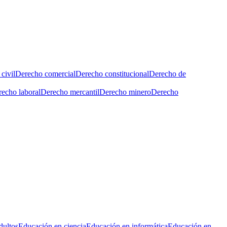
civil
Derecho comercial
Derecho constitucional
Derecho de
echo laboral
Derecho mercantil
Derecho minero
Derecho
dultos
Educación en ciencia
Educación en informática
Educación en