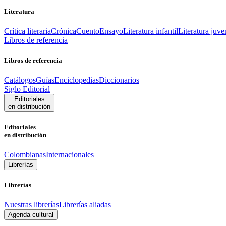
Literatura
Crítica literaria
Crónica
Cuento
Ensayo
Literatura infantil
Literatura juve
Libros de referencia
Libros de referencia
Catálogos
Guías
Enciclopedias
Diccionarios
Siglo Editorial
Editoriales
en distribución
Editoriales
en distribución
Colombianas
Internacionales
Librerías
Librerías
Nuestras librerías
Librerías aliadas
Agenda cultural